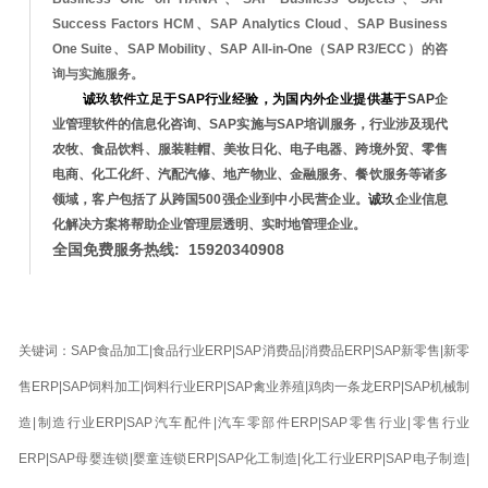
Success Factors HCM、SAP Analytics Cloud、SAP Business
One Suite、
SAP Mobility、SAP All-in-One（SAP R3/ECC）的咨
询与实施服务。
诚玖软件
立足于SAP行业经验，为国内外企业提供基于
SAP
企
业管理软件的信息化咨询、SAP实施与SAP培训服务，行业涉及现代
农牧、食品饮料、服装鞋帽、美妆日化、电子电器、跨境外贸、零售
电商、化工化纤、汽配汽修、地产物业、金融服务、餐饮服务等诸多
领域，客户包括了从跨国500强企业到中小民营企业。
诚玖
企业信息
化解决方案将帮助企业管理层透明、实时地管理企业。
全国免费服务热线: 15920340908
关键词：SAP食品加工|食品行业ERP|SAP消费品|消费品ERP|SAP新零售|新零
售ERP|SAP饲料加工|饲料行业ERP|SAP禽业养殖|鸡肉一条龙ERP|SAP机械制
造|制造行业ERP|SAP汽车配件|汽车零部件ERP|SAP零售行业|零售行业
ERP|SAP母婴连锁|婴童连锁ERP|SAP化工制造|化工行业ERP|SAP电子制造|