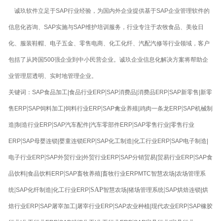
诚玖软件立足于SAP行业经验，为国内外企业提供基于SAP企业管理软件的
信息化咨询、SAP实施与SAP维护培训服务，行业专注于农牧食品、美妆日
化、服装鞋帽、电子五金、零售电商、化工化纤、汽配汽修等行业领域，客户
包括了从跨国500强企业到中小民营企业。诚玖企业信息化解决方案将帮助企
业管理层透明、实时地管理企业。
|
|
关键词：SAP食品加工|食品行业ERP
SAP消费品|消费品ERP
SAP新零售|新零
|
|
|
售ERP
SAP饲料加工|饲料行业ERP
SAP禽业养殖|鸡肉一条龙ERP
SAP机械制
|
|
造|制造行业ERP
SAP汽车配件|汽车零部件ERP
SAP零售行业|零售行业
|
|
|
ERP
SAP母婴连锁|婴童连锁ERP
SAP化工制造|化工行业ERP
SAP电子制造|
|
|
|
电子行业ERP
SAP外贸行业|外贸行业ERP
SAP分销贸易|贸易行业ERP
SAP食
|
品饮料|食品饮料ERP
SAP畜牧养殖|畜牧行业ERPMTC智慧农场|农场管理系
|
|SAP
|
统
SAP化纤制造|化工行业ERP
智慧农场|猪场管理系统
SAP烘焙连锁|烘
|
|
|
焙行业ERP
SAP屠宰加工|屠宰行业ERP
SAP农业种植|现代农业ERP
SAP橡胶