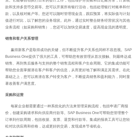
营。它能够自动执行日常的会计工作，包括维护分类账和日记账分录，计算税
款和支持多货币交易等。您可以开展所有银行活动，包括处理银行对账单和付
款，以及核对账户等。您还可以随时管理现金流，跟踪预算，将实际值与计划
值进行对比，以了解您的业务现状。此外，通过实时整合财务经营状况与其他
业务流程（如采购和销售），您还可以加快交易速度，提高现金流的透明度。
销售和客户关系管理
赢得新客户是取得成功的关键，但不断提升客户关系也同样不容忽视。SAP
Business One提供了强大的工具，可帮助您有效管理从首次接触、到最终达成
销售、再到售后服务与支持的整个销售流程和客户生命周期。它的集成功能可
帮助您全面掌握潜在客户和客户的信息，从而更好地了解和满足其需求。在此
基础之上，您可以将潜在客户转变为客户，不断提高销售和盈利能力，同时显
著改善客户满意度。
采购和运营
每家企业都需要通过一种系统化的方法来管理采购流程，包括申请厂商报
价，创建采购请求和向供应商付款等。SAP Business One可帮助您管理整个
订单到付款周期，包括收据、发票、退货和付款等。集成的报表工具可让您轻
松对比供应商和价格，达成更好的交易，发现成本节省机会。