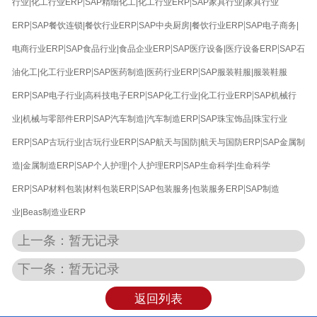
|
|
行业|化工行业ERP
SAP精细化工|化工行业ERP
SAP家具行业|家具行业
|
|
|
ERP
SAP餐饮连锁|餐饮行业ERP
SAP中央厨房|餐饮行业ERP
SAP电子商务|
|
|
|
电商行业ERP
SAP食品行业|食品企业ERP
SAP医疗设备|医疗设备ERP
SAP石
|
|
油化工|化工行业ERP
SAP医药制造|医药行业ERP
SAP服装鞋服|服装鞋服
|
|
|
ERP
SAP电子行业|高科技电子ERP
SAP化工行业|化工行业ERP
SAP机械行
|
|
业|机械与零部件ERP
SAP汽车制造|汽车制造ERP
SAP珠宝饰品|珠宝行业
|
|
|
ERP
SAP古玩行业|古玩行业ERP
SAP航天与国防|航天与国防ERP
SAP金属制
|
|
造|金属制造ERP
SAP个人护理|个人护理ERP
SAP生命科学|生命科学
|
|
|
ERP
SAP材料包装|材料包装ERP
SAP包装服务|包装服务ERP
SAP制造
业|Beas制造业ERP
上一条：暂无记录
下一条：暂无记录
返回列表